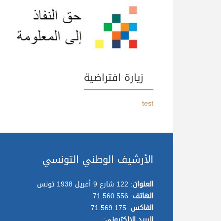
زيارة افتراضية
test
الأرشيف الوطني التونسي
العنوان
: 122 شارع 9 أفريل 1938 تونس
الهاتف
: 71.560.556
الفاكس
: 71.569.175
البريد الإلكتروني
: