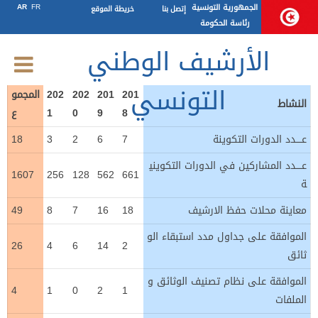
إحصائيات التفقدية
الجمهورية التونسية
FR
AR
إتصل بنا
خريطة الموقع
رئاسة الحكومة
الأرشيف الوطني
نــشاط التفقــديــة خــلال الأربع سنــوات الأخيــرة
التونسي
201
201
202
202
المجمو
النشاط
8
9
0
1
ع
عــــدد الدورات التكوينة
7
6
2
3
18
عــــدد المشاركين في الدورات التكويني
1607
256
128
562
661
ة
معاينة محلات حفظ الارشيف
18
16
7
8
49
الموافقة على جداول مدد استبقاء الو
26
4
6
14
2
ثائق
الموافقة على نظام تصنيف الوثائق و
4
1
0
2
1
الملفات