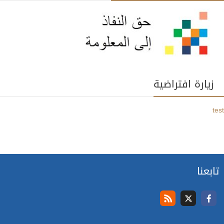
زيارة افتراضية
test
تابعنا