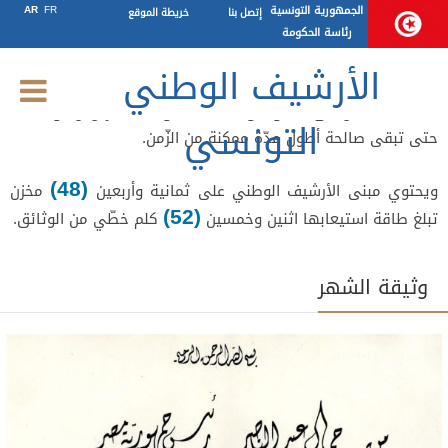
فضاءات الحفظ
الجمهورية التونسية
FR
AR
إتصل بنا
خريطة الموقع
رئاسة الحكومة
الأرشيف الوطني
تتوفر بمبنى الأرشيف الوطني المستلزمات الضروريّة لتأمين ظروف
حفظ طيّبة للوثائق تمكن من حمايتها من المخاطر وعوامل التلف
التونسي
حتى تبقى صالحة أطول مدّة ممكنة من الزّمن.
(48)
ويحتوي مبنى الأرشيف الوطني على ثمانية وأربعين
مخزن
(52)
تبلغ طاقة استيعابها اثنين وخمسين
كلم خطّي من الوثائق.
وثيقة الشهر