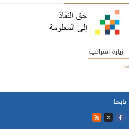
زيارة افتراضية
test
تابعنا