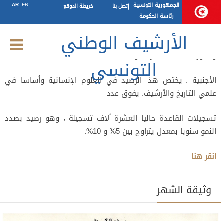
كتاب
الجمهورية التونسية
FR
AR
إتصل بنا
خريطة الموقع
رئاسة الحكومة
الأرشيف الوطني
خصصت هذه القاعدة لرصيد الأرشيف الوطني التونسي من الكتب
والدوريات باللغة العربية و باللغات
التونسي
الأجنبية . يختص هذا الرصيد في العلوم الإنسانية وأساسا في
علمي التاريخ والأرشيف. يفوق عدد
تسجيلات القاعدة حاليا العشرة ألاف تسجيلة ، وهو رصيد بصدد
النمو سنويا بمعدل يتراوح بين 5% و 10%.
انقر هنا
وثيقة الشهر