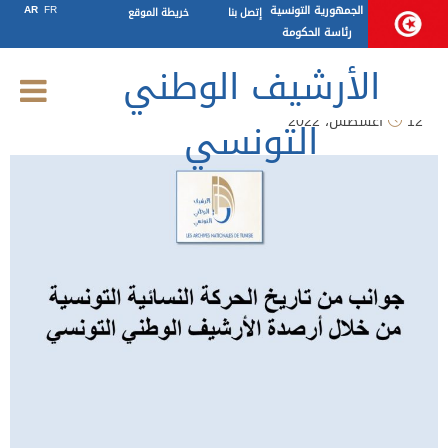
معرض حول جوانب من تاريخ الحركة
الجمهورية التونسية
FR
AR
إتصل بنا
خريطة الموقع
رئاسة الحكومة
النسائية التونسية
الأرشيف الوطني
12 أغسطس، 2022
التونسي