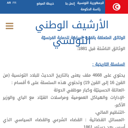
الأرصدة المحفوظة
الجمهورية التونسية
FR
AR
إتصل بنا
خريطة الموقع
رئاسة الحكومة
الأرشيف الوطني
التونسي
الوثائق المتعلقة بالفترة السابقة للحماية الفرنسيّة
الوثائق الناشئة قبل 1881:
ا
لسلسلة التاريخية
:
يحتوي على 4668 ملف يعنى بالتاريخ الحديث للبلاد التونسية (من
القرن 16 إلى القرن 19) وتحتوي هذه السلسلة على 6 أقسام :
-العائلة الحسينيّة وكبار موظفي الدولة
-الإدارات والهياكل العمومية ومراسلات القيّاد مع الباي والوزير
الأكبر،
-التنظيم المالي،
-المسائل القضائية : القضاء الشرعي والقضاء السياسي الذي
أسس بعد دستور 1861