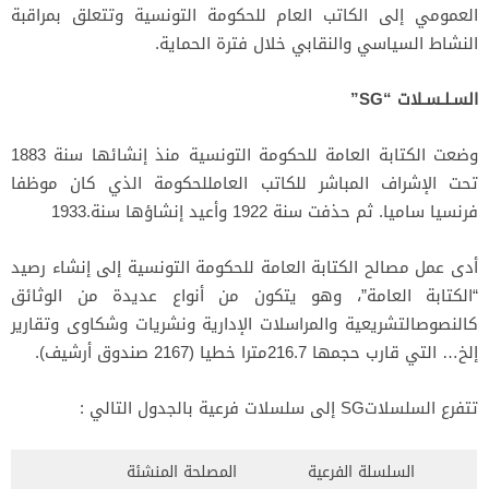
العمومي إلى الكاتب العام للحكومة التونسية وتتعلق بمراقبة
النشاط السياسي والنقابي خلال فترة الحماية.
السـلـسـل
ات
“SG”
وضعت الكتابة العامة للحكومة التونسية منذ إنشائها سنة 1883
تحت الإشراف المباشر للكاتب العامللحكومة الذي كان موظفا
فرنسيا ساميا. ثم حذفت سنة 1922 وأعيد إنشاؤها سنة.1933
أدى عمل مصالح الكتابة العامة للحكومة التونسية إلى إنشاء رصيد
“الكتابة العامة”، وهو يتكون من أنواع عديدة من الوثائق
كالنصوصالتشريعية والمراسلات الإدارية ونشريات وشكاوى وتقارير
إلخ… التي قارب حجمها 216.7مترا خطيا (2167 صندوق أرشيف).
تتفرع السلسلاتSG إلى سلسلات فرعية بالجدول التالي :
السلسلة الفرعية
المصلحة المنشئة