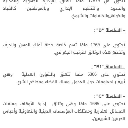
تتكون من 17879 ملفا تتعلق بالإدارة الجهوية والمحلية
والحدود. والتنظيم الإداري وبالموظفين كالقياد
والكواهيوالخلفاوات والشيوخ.
–
السلسلة
“B”
:
تحتوي على 1769 ملفا تهم خاصة خطة أمناء المهن والحرف
وتخضع هذه الوثائق للترتيب الجغرافي.
–
السلسلة
“B1”
:
تحتوي على 5306 ملفا تتعلق بالشؤون العدلية وهي
ثرية بالمعلومات حول العدول وسلك القضاء ومحاكم الشرع.
–
السلسلة
“C” :
تحتوي على 1695 ملفا وهي وثائق إدارة الأوقاف وملفات
المسائل العقارية وممتلكات المؤسسات الدينية والتعاونية وأحباس
الحرمين الشريفين.