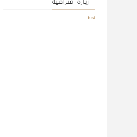
زيارة افتراضية
test