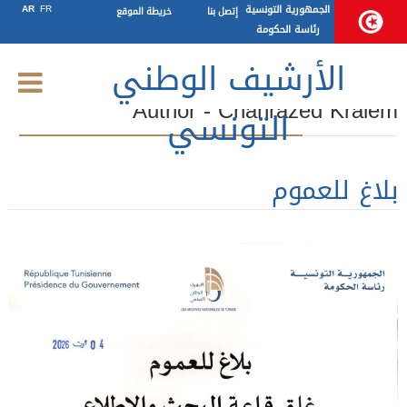
الجمهورية التونسية
FR
AR
إتصل بنا
خريطة الموقع
رئاسة الحكومة
الأرشيف الوطني
Author - Chahrazed Kraiem
التونسي
بلاغ للعموم