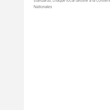
standards, chaque local destiné à la conserv
Nationales.