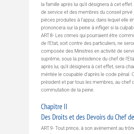
la famille après lui qu’il désignera à cet ef
de service et des membres du conseil privé ; e
pièces produites à l’appui, dans lequel elle ém
prononcera sur la peine à infliger si la culpabi
ART.8- Les crimes qui pourraient être commi
de l’Etat, soit contre des particuliers, ne se
composée des Ministres en activité de servi
suprême, sous la présidence du chef de l’Et
après lui, qu’il désignera à cet effet, sera ch
méritée le coupable d’après le code pénal. 
président et par tous les membres, au chef d
commutation de la peine.
Chapitre II
Des Droits et des Devoirs du Chef de
ART.9- Tout prince, à son avènement au trôn