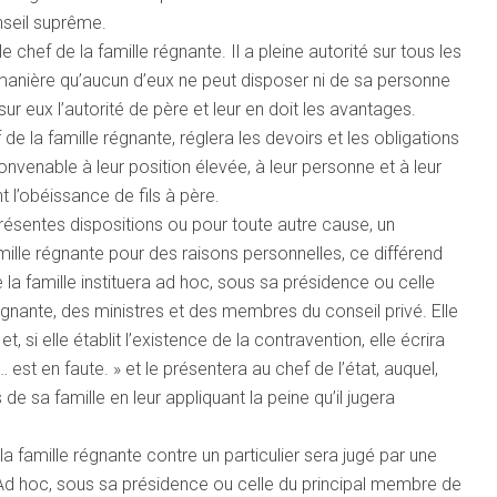
onseil suprême.
chef de la famille régnante. Il a pleine autorité sur tous les
manière qu’aucun d’eux ne peut disposer ni de sa personne
ur eux l’autorité de père et leur en doit les avantages.
 de la famille régnante, réglera les devoirs et les obligations
nvenable à leur position élevée, à leur personne et à leur
t l’obéissance de fils à père.
présentes dispositions ou pour toute autre cause, un
mille régnante pour des raisons personnelles, ce différend
la famille instituera ad hoc, sous sa présidence ou celle
gnante, des ministres et des membres du conseil privé. Elle
et, si elle établit l’existence de la contravention, elle écrira
… est en faute. » et le présentera au chef de l’état, auquel,
de sa famille en leur appliquant la peine qu’il jugera
 famille régnante contre un particulier sera jugé par une
d hoc, sous sa présidence ou celle du principal membre de