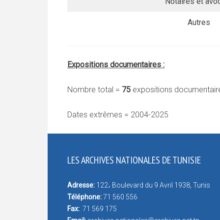
Notaires et avo
Autres
Expositions documentaires :
Nombre total =
75
expositions documentair
Dates extrêmes = 2004-2025
LES ARCHIVES NATIONALES DE TUNISIE
Adresse:
122، Boulevard du 9 Avril 1938, Tunis
Téléphone:
71 560 556
Fax:
71 569 175