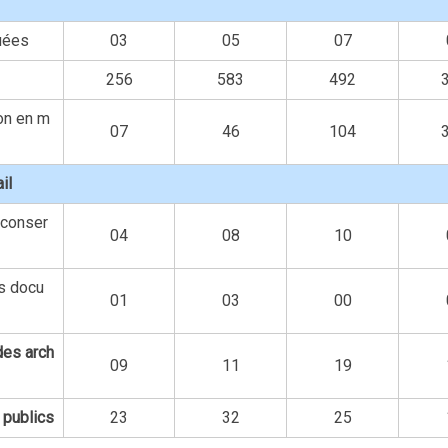
uées
03
05
07
256
583
492
on en m
07
46
104
il
 conser
04
08
10
es docu
01
03
00
des arch
09
11
19
 publics
23
32
25