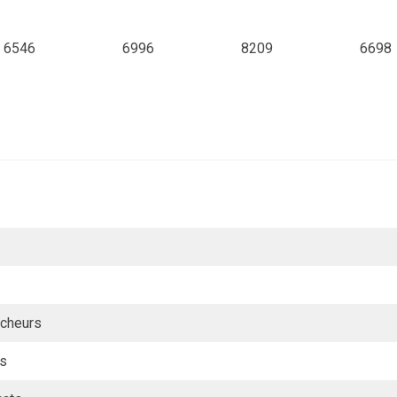
6546
6996
8209
6698
rcheurs
es