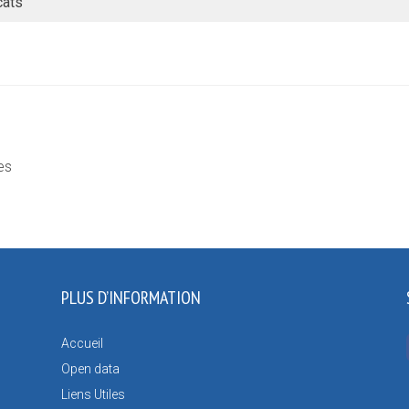
cats
es
PLUS D’INFORMATION
Accueil
Open data
Liens Utiles