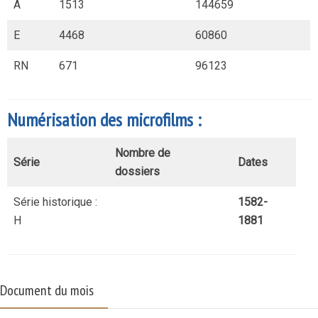
A
1513
144659
E
4468
60860
RN
671
96123
Numérisation des microfilms :
Nombre de
Série
Dates
dossiers
Série historique :
1582-
H
1881
Document du mois