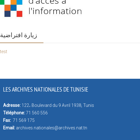
زيارة افتراضية
test
LES ARCHIVES NATIONALES DE TUNISIE
Adresse:
122، Boulevard du 9 Avril 1938, Tunis
Téléphone:
71 560 556
Fax:
71 569 175
Email:
archives.nationales@archives.nat.tn