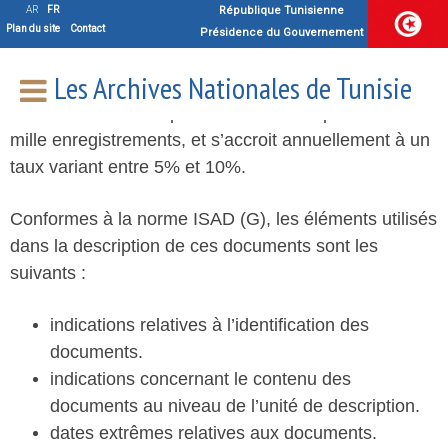
Thèkra
AR
FR
République Tunisienne
Plan du site
Contact
Présidence du Gouvernement
Les Archives Nationales de Tunisie
Cette base de données concerne les documents
d’archives. Elle comporte actuellement prés de166
mille enregistrements, et s’accroit annuellement
à un
taux variant entre 5% et 10%.
Conformes à la norme ISAD (G), les éléments utilisés
dans la description de ces documents sont les
suivants :
indications relatives à l’identification des
documents.
indications concernant le contenu des
documents au niveau de l’unité de description.
dates extrêmes relatives aux documents.