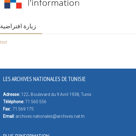
زيارة افتراضية
test
LES ARCHIVES NATIONALES DE TUNISIE
Adresse:
122، Boulevard du 9 Avril 1938, Tunis
Téléphone:
71 560 556
Fax:
71 569 175
Email:
archives.nationales@archives.nat.tn