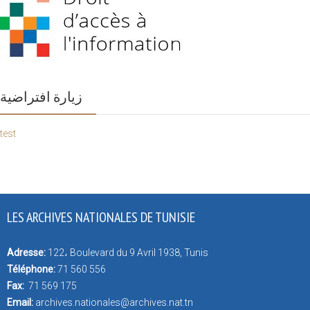
زيارة افتراضية
test
LES ARCHIVES NATIONALES DE TUNISIE
Adresse:
122، Boulevard du 9 Avril 1938, Tunis
Téléphone:
71 560 556
Fax:
71 569 175
Email:
archives.nationales@archives.nat.tn